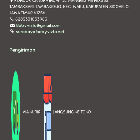
PONDOK CANDRA INDAH, JL. MANGGIS VIII NO.585,
TAMBAKSARI, TAMBAKREJO, KEC. WARU, KABUPATEN SIDOARJO,
JAWA TIMUR 61256
6285331033965
Babyvizta@gmail.com
surabaya.babyvizta.net
Pengiriman
VIA KURIR
LANGSUNG KE TOKO