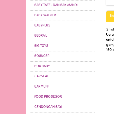
BABY TAFEL DAN BAK MANDI
BABY WALKER
Ke
BABYPLUS
Strol
berat
BEDRAIL
untu
gamp
BIG TOYS
150 d
BOUNCER
BOX BABY
CARSEAT
EARMUFF
FOOD PROSESOR
GENDONGAN BAYI