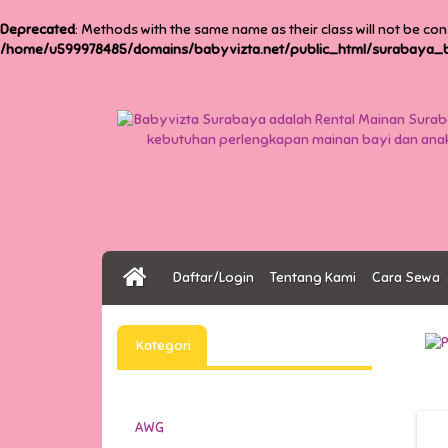
Deprecated
: Methods with the same name as their class will not be con
/home/u599978485/domains/babyvizta.net/public_html/surabaya_ba
Daftar/Login
Tentang Kami
Cara Sewa
Kategori
AWG