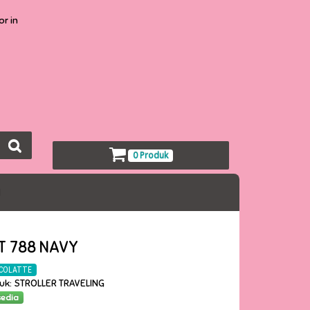
or in
0 Produk
l
T 788 NAVY
COLATTE
duk: STROLLER TRAVELING
sedia