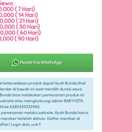
Sewa :
,000 ( 7 Hari)
,000 ( 14 Hari)
,000 ( 21 Hari)
0,000 ( 30 Hari)
0,000 ( 60 Hari)
,000 ( 90 Hari)
Pesan Via WhatsApp
l ketersediaan produk dapat Ayah Bunda lihat
lender di bawah ini saat memilih durasi sewa
Bunda bisa melakukan pemesanan produk ini
 website atau menghubungi admin BABYVIZTA
YA ke 6285331033965
 pemesanan melalui website, Ayah Bunda harus
 member terlebih dahulu. Daftar member di
tar/ Login dulu yuk !!