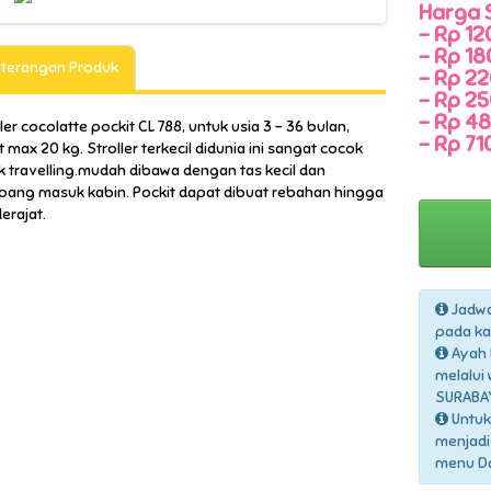
Harga 
-
Rp 120
-
Rp 180
terangan Produk
-
Rp 220
-
Rp 25
-
Rp 48
ler cocolatte pockit CL 788, untuk usia 3 - 36 bulan,
-
Rp 710
 max 20 kg. Stroller terkecil didunia ini sangat cocok
k travelling.mudah dibawa dengan tas kecil dan
ang masuk kabin. Pockit dapat dibuat rebahan hingga
erajat.
Jadwa
pada ka
Ayah 
melalui
SURABA
Untuk
menjadi
menu Daf