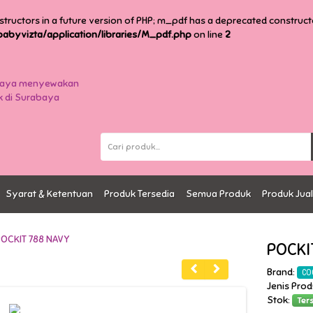
structors in a future version of PHP; m_pdf has a deprecated construct
byvizta/application/libraries/M_pdf.php
on line
2
Syarat & Ketentuan
Produk Tersedia
Semua Produk
Produk Jua
POCKI
Brand:
CO
Jenis Pro
Stok:
Ter